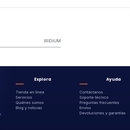
IRIDIUM
Explora
Ayuda
Tienda en línea
Contáctanos
Servicios
Soporte técnico
Quiénes somos
Preguntas frecuentes
Blog y noticias
Envíos
Devoluciones y garantías
y