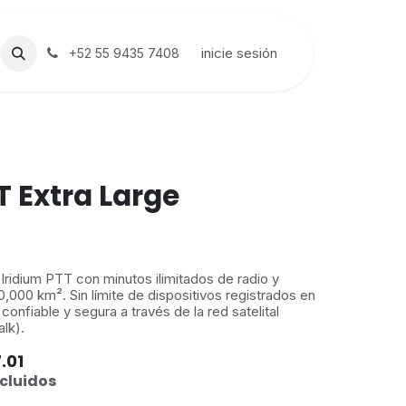
inicie sesión
+52 55 9435 7408
T Extra Large
ridium PTT con minutos ilimitados de radio y
,000 km². Sin límite de dispositivos registrados en
onfiable y segura a través de la red satelital
lk).
.01
cluidos