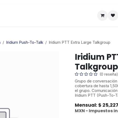
Satelital
Empresa
Catálogo
m
Iridium Push-To-Talk
Iridium PTT Extra Large Talkgroup
Iridium PT
Talkgroup
(0 reseña)
Grupo de conversación I
cobertura de hasta 1,500
el grupo. Comunicación c
Iridium PTT (Push-To-Ta
Mensual: $ 25,227
MXN - Impuestos in