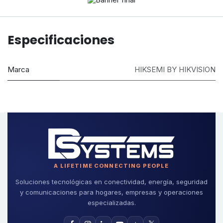
Diagrama de
instalación
Especificaciones
Equipado con almohadilla térmica, fácil
de instalar
Marca
HIKSEMI BY HIKVISION
A LIFETIME CONNECTING PEOPLE
Soluciones tecnológicas en conectividad, energía, seguridad
y comunicaciones para hogares, empresas y operaciones
especializadas.