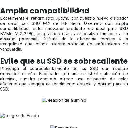
Disipador de Calor
Amplia compatibilidad
para M.2
Experimenta el rendimiento óptimo con nuestro nuevo disipador
de calor para SSD M.2 de Hik Semi. Diseñado con amplia
Mejor refrigeración para un alto
compatibilidad, este innovador producto es ideal para SSD
rendimiento estable
NVMe M.2 2280, asegurando que tu dispositivo funcione a su
máximo potencial. Disfruta de la eficiencia térmica y la
tranquilidad que brinda nuestra solución de enfriamiento de
vanguardia.
Evite que su SSD se sobrecaliente
Prevenga el sobrecalentamiento de su SSD con nuestro
innovador diseño. Fabricado con una resistente aleación de
aluminio, nuestro producto ofrece una disipación de calor
eficiente que asegura un rendimiento estable y óptimo para su
SSD.