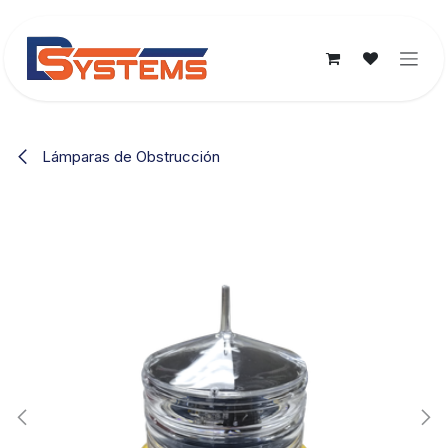
Ir al contenido
Lámparas de Obstrucción