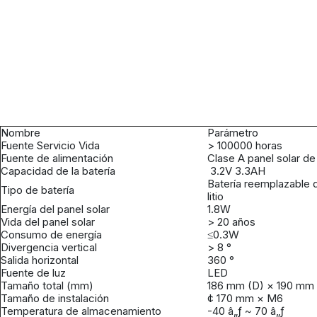
Nombre
Parámetro
Fuente Servicio Vida
> 100000 horas
Fuente de alimentación
Clase A panel solar de 
Capacidad de la batería
3.2V 3.3AH
Batería reemplazable d
Tipo de batería
litio
Energía del panel solar
1.8W
Vida del panel solar
> 20 años
Consumo de energía
≤0.3W
Divergencia vertical
> 8 °
Salida horizontal
360 °
Fuente de luz
LED
Tamaño total (mm)
186 mm (D) × 190 mm 
Tamaño de instalación
¢ 170 mm × M6
Temperatura de almacenamiento
-40 â„ƒ ~ 70 â„ƒ