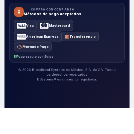
COMPRA CON CONFIANZA
Métodos de pago aceptados
Visa
Mastercard
American Express
Transferencia
Mercado Pago
Pago seguro con Stripe
© 2026 Broadband Systems de México, S.A. de C.V. Todos
los derechos reservados.
BSystems® es una marca registrada.